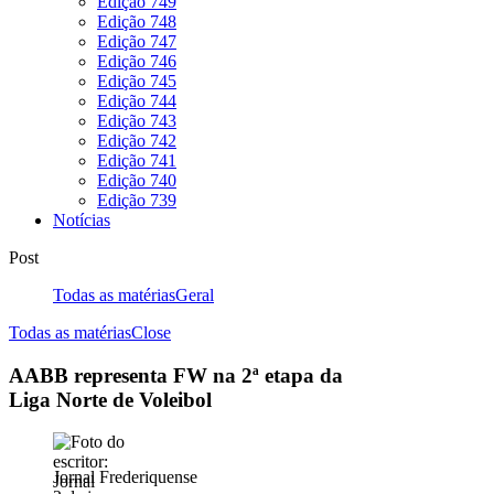
Edição 749
Edição 748
Edição 747
Edição 746
Edição 745
Edição 744
Edição 743
Edição 742
Edição 741
Edição 740
Edição 739
Notícias
Post
Todas as matérias
Geral
Todas as matérias
Close
AABB representa FW na 2ª etapa da
Liga Norte de Voleibol
Jornal Frederiquense