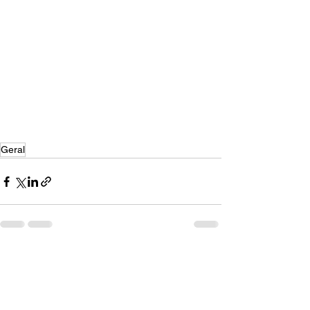
Geral
Ver tudo
Posts recentes