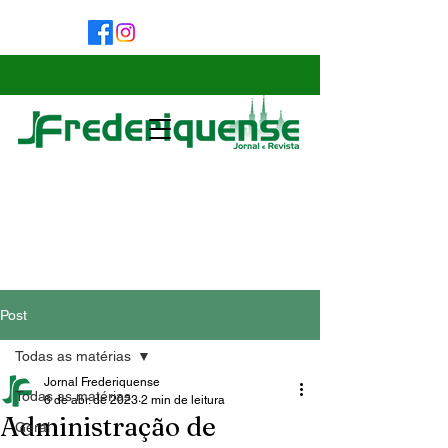
Post
Todas as matérias
Jornal Frederiquense
Todas as matérias
6 de abr. de 2023
2 min de leitura
Administração de
Geral