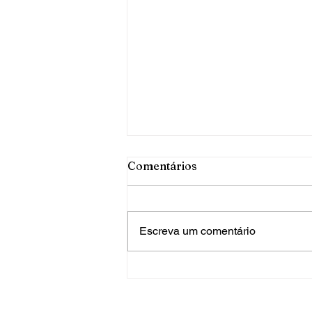
Comentários
Escreva um comentário
PRF apreende mais de 120
quilos de maconha em FW