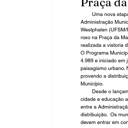
Praça da
	Uma nova etapa do programa Arboriza Frederico, realizado em parceria entre a 
Administração Munic
Westphalen (UFSM/FW)
roxo na Praça da Mat
realizada a vistoria 
O Programa Municipal
4.989 e iniciado em 
paisagismo urbano. 
provendo a distribu
Município.
	Desde o lançamento do programa, foram realizados projetos de arborização pela 
cidade e educação a
entre a Administraçã
distribuição.  Os mu
devem entrar em con