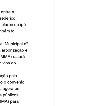
rederico 
plares de ipê 
mbém foi 
ei Municipal nº 
 arborização e 
SeMMA) estará 
licos do 
o o convenio 
as agora em 
s públicos 
MMA) para 