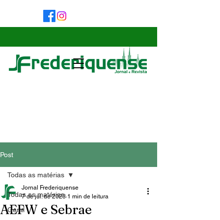
Post
Todas as matérias
Jornal Frederiquense
Todas as matérias
7 de jul. de 2023
1 min de leitura
AEFW e Sebrae
Geral