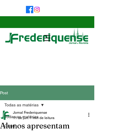
Post
Todas as matérias
Jornal Frederiquense
Todas as matérias
11 de jun.
1 min de leitura
Alunos apresentam
Geral