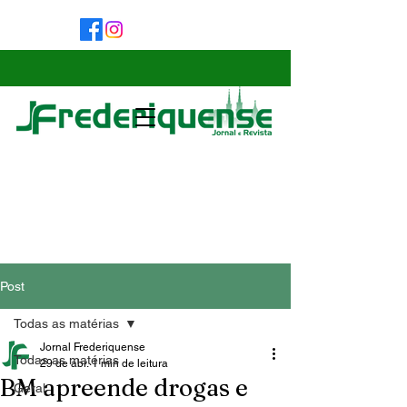
Post
Todas as matérias
Jornal Frederiquense
Todas as matérias
29 de abr.
1 min de leitura
BM apreende drogas e
Geral