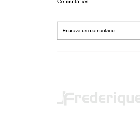
Comentários
Escreva um comentário
PRF apreende mais de 120
quilos de maconha em FW