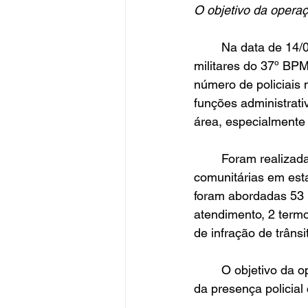
O objetivo da operaç
	Na data de 14/05, em Frederico Westphalen, a Brigada Militar, através dos policiais 
militares do 37º BP
número de policiais 
funções administrativ
área, especialmente 
	Foram realizadas abordagens a pessoas, fiscalização de veículos e visitas 
comunitárias em est
foram abordadas 53 p
atendimento, 2 termo
de infração de trânsi
	O objetivo da operação é a prevenção primária, inibindo a prática de delitos, através 
da presença policial