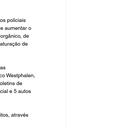
de aumentar o 
orgânico, de 
saturação de 
co Westphalen, 
letins de 
ial e 5 autos 