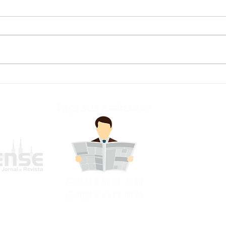
Defesa Civil atualiza
Fred
previsão meteorológica
para os próximos dias no
RS
frederi
Avenida Jo