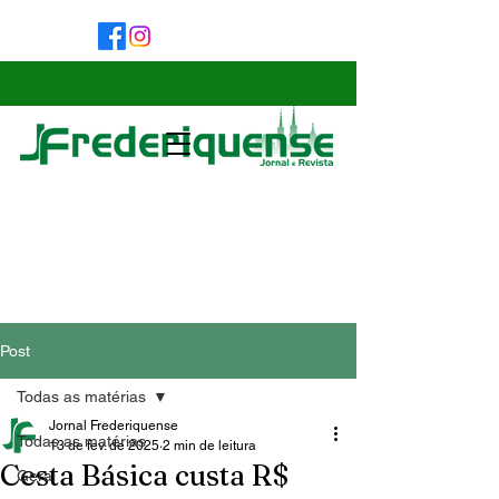
Post
Todas as matérias
Jornal Frederiquense
Todas as matérias
13 de fev. de 2025
2 min de leitura
Cesta Básica custa R$
Geral