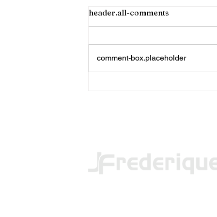
header.all-comments
comment-box.placeholder
PRF apreende mais de 120
quilos de maconha em FW