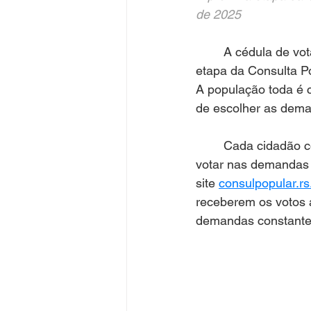
de 2025
	A cédula de votação do Codemau foi homologada pelo Governo do Estado. A próxima 
etapa da Consulta Po
A população toda é c
de escolher as dema
	Cada cidadão com domicílio eleitoral na região de abrangência do CODEMAU pode 
votar nas demandas 
site 
consulpopular.rs
receberem os votos a
demandas constantes