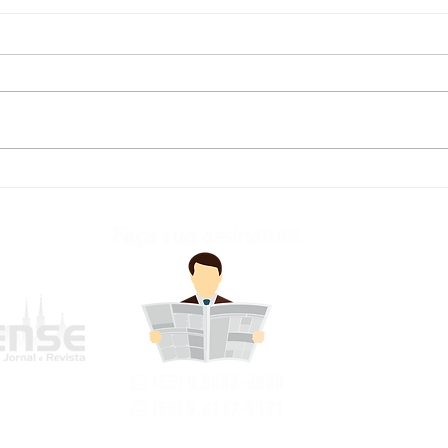
Defesa Civil atualiza
Fred
previsão meteorológica
para os próximos dias no
RS
frederi