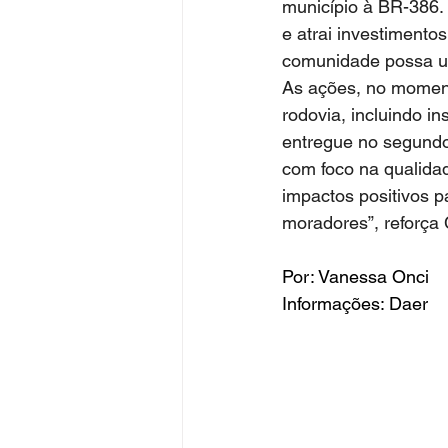
município à BR-386. 
e atrai investiment
comunidade possa usu
As ações, no moment
rodovia, incluindo in
entregue no segundo
com foco na qualida
impactos positivos p
moradores”, reforça C
Por: Vanessa Onci
Informações: Daer