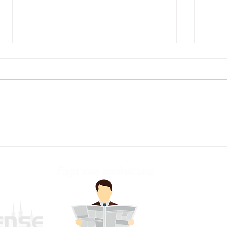
Defesa Civil atualiza
Fred
previsão meteorológica
para os próximos dias no
RS
frederi