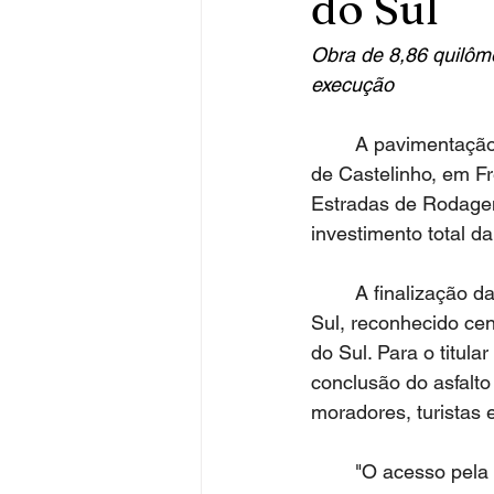
do Sul
Obra de 8,86 quilôme
execução
	A pavimentação dos 8,86 quilômetros da ERS-591 que liga Ametista do Sul ao distrito 
de Castelinho, em F
Estradas de Rodagem 
investimento total d
	A finalização da capa asfáltica representa um momento importante para Ametista do 
Sul, reconhecido cen
do Sul. Para o titular
conclusão do asfalt
moradores, turistas 
	"O acesso pela ERS-591 é vital para o desenvolvimento de Ametista do Sul, pois liga o 