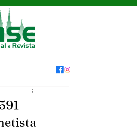
-591
metista