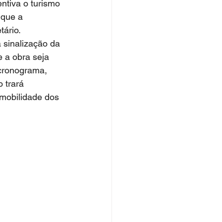
ntiva o turismo 
 que a 
ário. 
sinalização da 
e a obra seja 
cronograma, 
 trará 
 mobilidade dos 