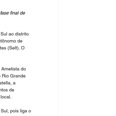
ase final de 
utônomo de 
es (Selt). O 
o Rio Grande 
tella, a 
ntos de 
local. 