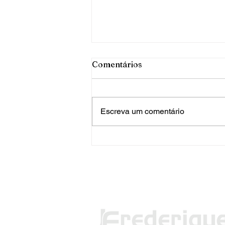
Comentários
Escreva um comentário
PRF apreende mais de 120
quilos de maconha em FW