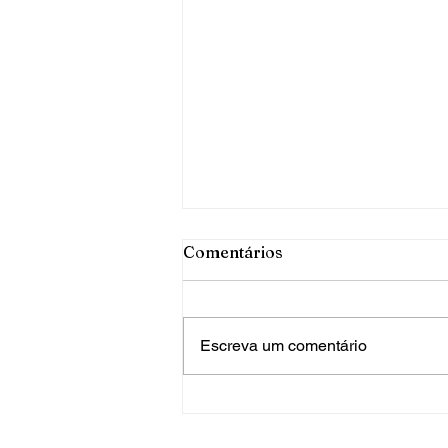
Comentários
Escreva um comentário
PRF apreende mais de 120
quilos de maconha em FW