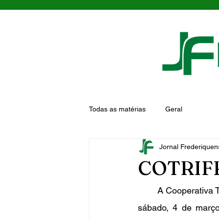
Todas as matérias
Geral
Jornal Frederiquen
COTRIFRE
	A Cooperativa Tritícola de Frederico Westphalen - Cotrifred realizou na manhã do último 
sábado, 4 de março,