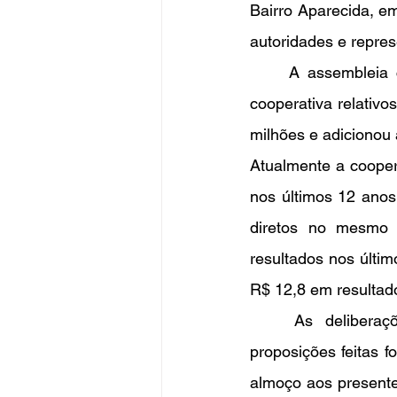
Bairro Aparecida, e
autoridades e repres
	A assembleia contou com a apresentação do relatório contábil e de atividades da 
cooperativa relativ
milhões e adicionou 
Atualmente a cooper
nos últimos 12 ano
diretos no mesmo 
resultados nos últi
R$ 12,8 em resultad
	As deliberações se estenderam durante aproximadamente 2h30, e todas as 
proposições feitas f
almoço aos presente