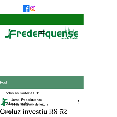
Post
Todas as matérias
Jornal Frederiquense
Todas as matérias
14 de abr.
2 min de leitura
Creluz investiu R$ 52
Geral