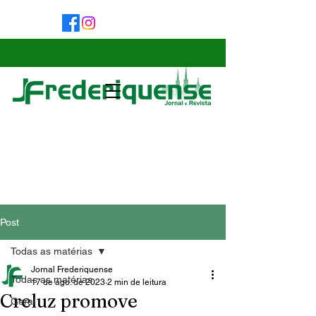
Post
Todas as matérias
Jornal Frederiquense
Todas as matérias
17 de ago. de 2023
2 min de leitura
Creluz promove
Geral