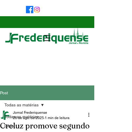
Post
Todas as matérias
Jornal Frederiquense
Todas as matérias
26 de ago. de 2025
1 min de leitura
Creluz promove segundo
Geral