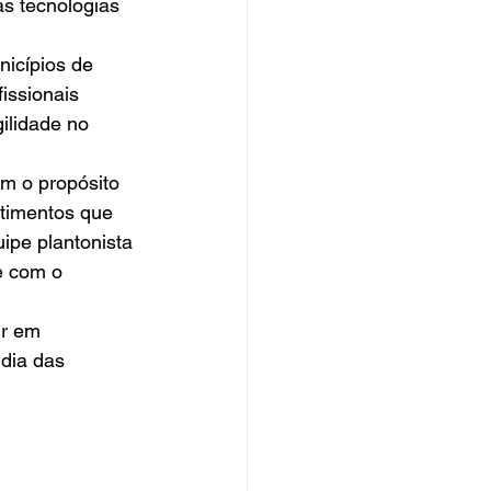
as tecnologias 
issionais 
ilidade no 
stimentos que 
ipe plantonista 
e com o 
 dia das 