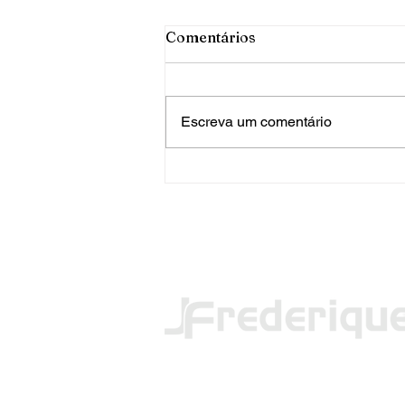
Comentários
Escreva um comentário
PRF apreende mais de 120
quilos de maconha em FW