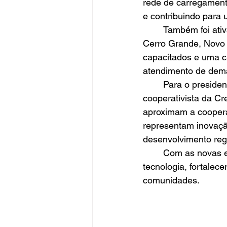
rede de carregamento
e contribuindo para 
	Também foi ativada uma nova dupla de plantonistas, que atuará nos municípios de 
Cerro Grande, Novo 
capacitados e uma c
atendimento de dema
	Para o presidente da cooperativa, Elemar Battisti, as entregas simbolizam o propósito 
cooperativista da Cr
aproximam a cooperat
representam inovaçã
desenvolvimento regi
	Com as novas estruturas, a Creluz reafirma seu compromisso de investir em 
tecnologia, fortalec
comunidades.