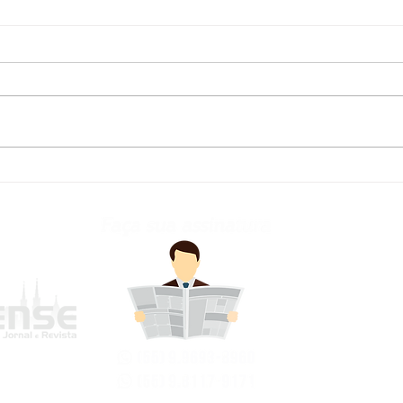
Defesa Civil atualiza
Fred
previsão meteorológica
para os próximos dias no
RS
frederi