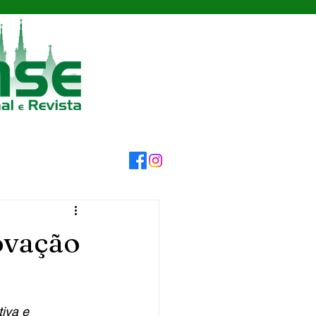
ovação
iva e 