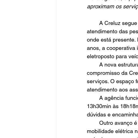
aproximam os serviç
	A Creluz segue fortalecendo sua atuação regional com investimentos voltados ao 
atendimento das pes
onde está presente.
anos, a cooperativa
eletroposto para veíc
	A nova estrutura está localizada junto à Usina Solar Cerro do Sol e reforça o 
compromisso da Crel
serviços. O espaço f
atendimento aos ass
	A agência funcionará nas terças e quintas-feiras, das 7h50min às 11h50min e das 
13h30min às 18h18mi
dúvidas e encaminha
	Outro avanço é a instalação do eletroposto, que inclui Cerro Grande no mapa da 
mobilidade elétrica n