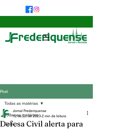
Post
Todas as matérias
Jornal Frederiquense
Todas as matérias
12 de jul. de 2023
2 min de leitura
Defesa Civil alerta para
Geral