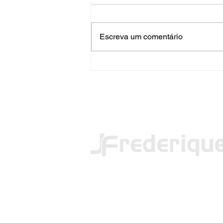
Escreva um comentário
PRF apreende mais de 120
quilos de maconha em FW