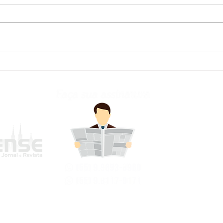
Defesa Civil atualiza
Fred
previsão meteorológica
para os próximos dias no
RS
frederi
Avenida Jo
Bairro Cen