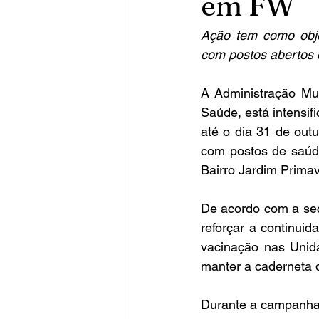
em FW
Ação tem como objet
com postos abertos 
A Administração Mun
Saúde, está intensi
até o dia 31 de outu
com postos de saúde
Bairro Jardim Primav
De acordo com a sec
reforçar a continuid
vacinação nas Unid
manter a caderneta d
Durante a campanha, 