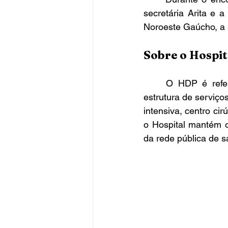
secretária Arita e a
Noroeste Gaúcho, a 
Sobre o Hospit
	O HDP é referência para mais de 31 municípios da região e oferece uma ampla 
estrutura de serviços
intensiva, centro ci
o Hospital mantém o
da rede pública de s