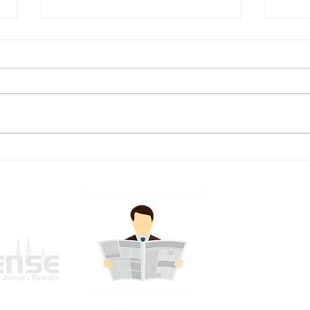
Defesa Civil atualiza
Fred
previsão meteorológica
para os próximos dias no
RS
frederi