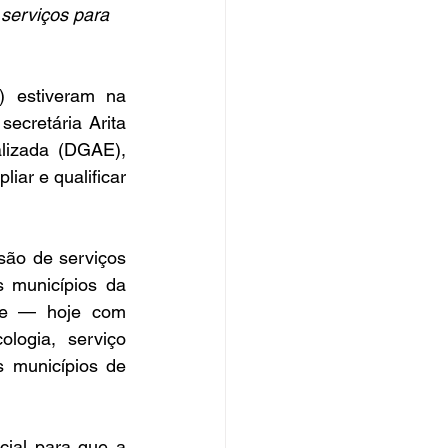
 serviços para 
cretária Arita 
izada (DGAE), 
ar e qualificar 
municípios da 
se — hoje com 
ogia, serviço 
 municípios de 