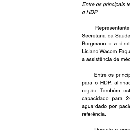
Entre os principais 
o HDP
	Representantes da Diretoria do Hospital Divina Providência (HDP) estiveram na 
Secretaria da Saúde
Bergmann e a diret
Lisiane Wasem Fagund
a assistência de méd
	Entre os principais temas, foram discutidas novas referências e expansão de serviços 
para o HDP, alinha
região. Também es
capacidade para 2
aguardado por pacie
referência.
	Durante o encontro, a Diretoria do HDP também entregou convite oficial para que a 