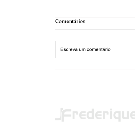
Comentários
Escreva um comentário
PRF apreende mais de 120
quilos de maconha em FW