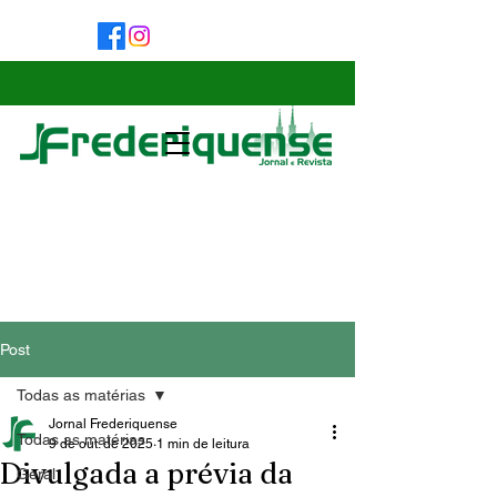
Post
Todas as matérias
Jornal Frederiquense
Todas as matérias
9 de out. de 2025
1 min de leitura
Divulgada a prévia da
Geral