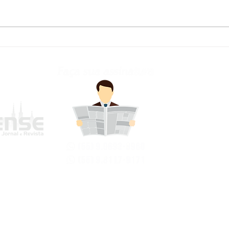
Defesa Civil atualiza
Fred
previsão meteorológica
para os próximos dias no
RS
frederi
Avenida Jo
Bairro Cen