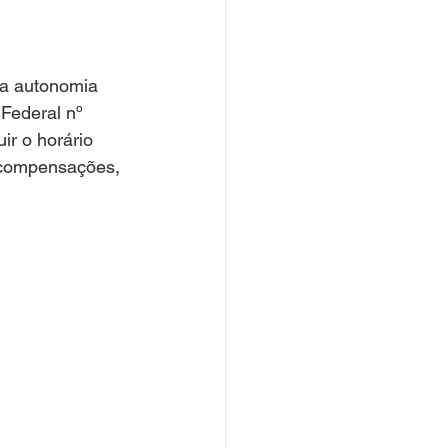
Federal nº 
r o horário 
o compensações, 