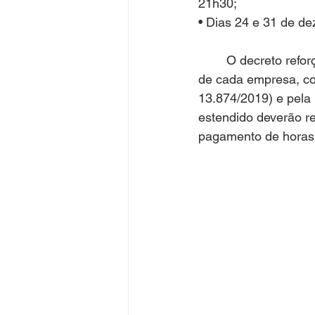
21h30;
• Dias 24 e 31 de d
	O decreto reforça que a adesão aos horários é facultativa, preservando a autonomia 
de cada empresa, co
13.874/2019) e pela 
estendido deverão re
pagamento de horas e