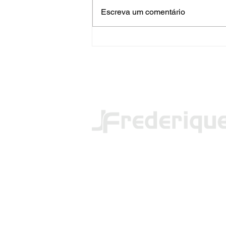
Escreva um comentário
PRF apreende mais de 120
quilos de maconha em FW