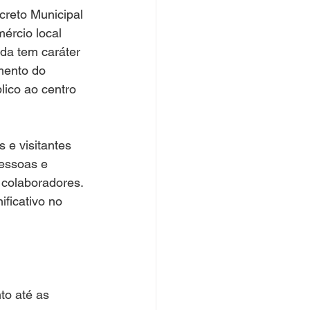
ércio local 
da tem caráter 
mento do 
lico ao centro 
pessoas e 
colaboradores. 
ficativo no 
to até as 