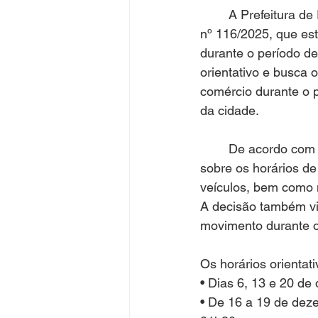
	A Prefeitura de Frederico Westphalen publicou nesta terça-feira (2) o Decreto Municipal 
nº 116/2025, que est
durante o período d
orientativo e busca 
comércio durante o p
da cidade.
	De acordo com o decreto, o objetivo é orientar moradores, consumidores e visitantes 
sobre os horários de
veículos, bem como 
A decisão também vis
movimento durante o
Os horários orientati
• Dias 6, 13 e 20 d
• De 16 a 19 de dez