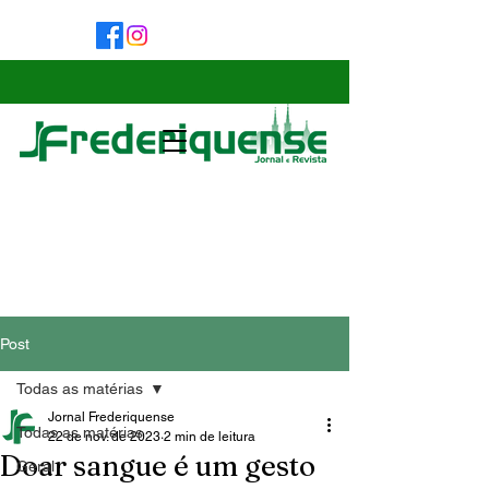
Post
Todas as matérias
Jornal Frederiquense
Todas as matérias
22 de nov. de 2023
2 min de leitura
Doar sangue é um gesto
Geral