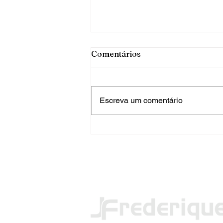
Comentários
Escreva um comentário
PRF apreende mais de 120
quilos de maconha em FW