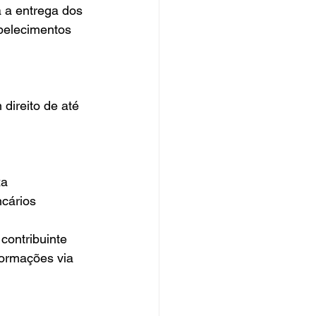
belecimentos 
direito de até 
xa
cários 
contribuinte 
formações via 