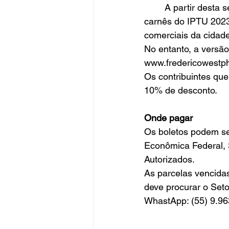
	A partir desta sexta-feira, 24, a Prefeitura de Frederico Westphalen inicia a entrega dos 
carnês do IPTU 2023 
comerciais da cidade
No entanto, a versão 
www.fredericowestph
Os 
contribuintes que
10% de desconto. 
Onde pagar
Os boletos podem ser
Econômica Federal, 
Autorizados.
As parcelas vencidas
deve procurar o Set
WhastApp: (55) 9.96