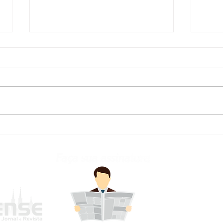
Defesa Civil atualiza
Fred
previsão meteorológica
para os próximos dias no
RS
frederi