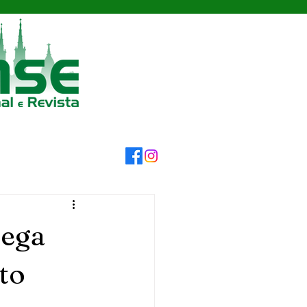
rega
to