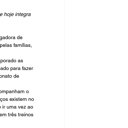
 hoje integra 
pelas famílias, 
rporado as 
ado para fazer 
onato de 
ços existem no 
 ir uma vez ao 
m três treinos 