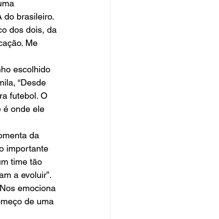
uma 
do brasileiro. 
o dos dois, da 
icação. Me 
mila, “Desde 
a futebol. O 
 é onde ele 
o importante 
m time tão 
m a evoluir”. 
 “Nos emociona 
começo de uma 