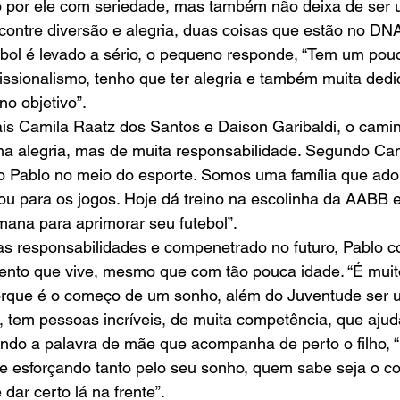
o por ele com seriedade, mas também não deixa de ser 
contre diversão e alegria, duas coisas que estão no DNA 
bol é levado a sério, o pequeno responde, “Tem um pouc
fissionalismo, tenho que ter alegria e também muita ded
no objetivo”.
ema alegria, mas de muita responsabilidade. Segundo Ca
o Pablo no meio do esporte. Somos uma família que ador
u para os jogos. Hoje dá treino na escolinha da AABB e
mana para aprimorar seu futebol”.
nto que vive, mesmo que com tão pouca idade. “É muit
orque é o começo de um sonho, além do Juventude ser u
o, tem pessoas incríveis, de muita competência, que ajuda
dando a palavra de mãe que acompanha de perto o filho,
 se esforçando tanto pelo seu sonho, quem sabe seja o 
ar certo lá na frente”.