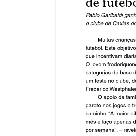
de futeb
Pablo Garibaldi gan
o clube de Caxias do
	Muitas crianças e jovens tem o grande sonho de se tornar jogador ou jogadora de 
futebol. Este objetiv
que incentivam diar
O jovem frederiquens
categorias de base d
um teste no clube, 
Frederico Westphale
	O apoio da família sempre foi fundamental. Visto que os pais sempre acompanham o 
garoto nos jogos e t
caminho. “A maior di
mês e faço apenas d
por semana”. – revel