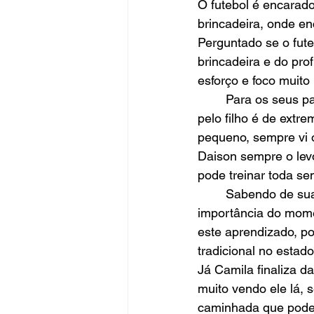
O futebol é encarad
brincadeira, onde en
Perguntado se o fute
brincadeira e do pro
esforço e foco muito 
	Para os seus pais Camila Raatz dos Santos e Daison Garibaldi, o caminho escolhido 
pelo filho é de extr
pequeno, sempre vi 
Daison sempre o levo
pode treinar toda se
	Sabendo de suas responsabilidades e compenetrado no futuro, Pablo comenta da 
importância do mome
este aprendizado, p
tradicional no estad
Já Camila finaliza 
muito vendo ele lá,
caminhada que pode d