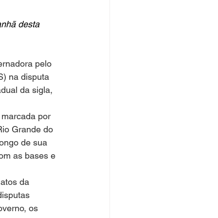
anhã desta 
ernadora pelo 
) na disputa 
ual da sigla, 
 marcada por 
 Rio Grande do 
longo de sua 
com as bases e 
atos da 
isputas 
overno, os 