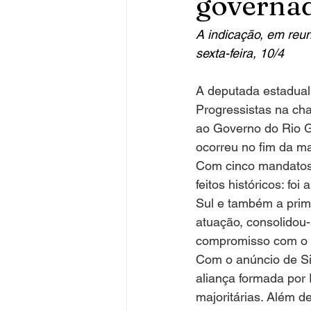
governa
A indicação, em reun
sexta-feira, 10/4
A deputada estadual 
Progressistas na cha
ao Governo do Rio Gr
ocorreu no fim da ma
Com cinco mandatos 
feitos históricos: fo
Sul e também a prime
atuação, consolidou
compromisso com o 
Com o anúncio de Si
aliança formada por
majoritárias. Além d