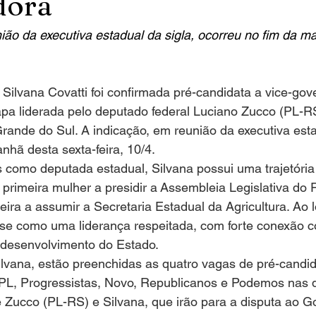
dora
ião da executiva estadual da sigla, ocorreu no fim da m
Silvana Covatti foi confirmada pré-candidata a vice-gov
pa liderada pelo deputado federal Luciano Zucco (PL-RS
ande do Sul. A indicação, em reunião da executiva estad
nhã desta sexta-feira, 10/4.
como deputada estadual, Silvana possui uma trajetória
i a primeira mulher a presidir a Assembleia Legislativa do
ira a assumir a Secretaria Estadual da Agricultura. Ao 
-se como uma liderança respeitada, com forte conexão 
desenvolvimento do Estado.
lvana, estão preenchidas as quatro vagas de pré-candid
 PL, Progressistas, Novo, Republicanos e Podemos nas d
e Zucco (PL-RS) e Silvana, que irão para a disputa ao G