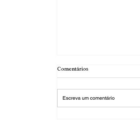
Comentários
Escreva um comentário
PRF apreende mais de 120
quilos de maconha em FW