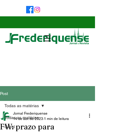
Post
Todas as matérias
Jornal Frederiquense
Todas as matérias
14 de abr. de 2023
1 min de leitura
FW: prazo para
Geral