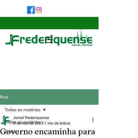
Post
Todas as matérias
Jornal Frederiquense
Todas as matérias
2 de mar. de 2023
1 min de leitura
Governo encaminha para
Geral