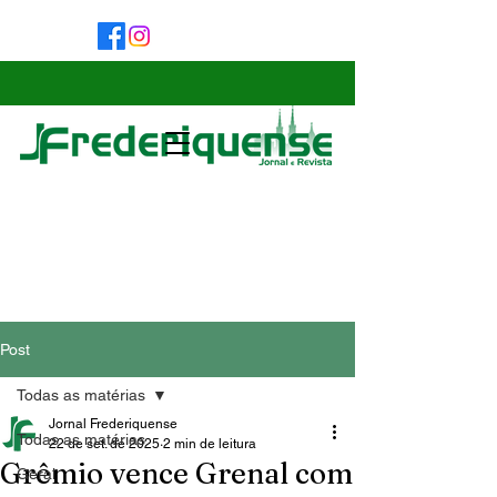
Post
Todas as matérias
Jornal Frederiquense
Todas as matérias
22 de set. de 2025
2 min de leitura
Grêmio vence Grenal com
Geral