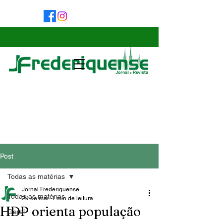
Post
Todas as matérias
Jornal Frederiquense
Todas as matérias
29 de mai.
1 min de leitura
HDP orienta população
Geral