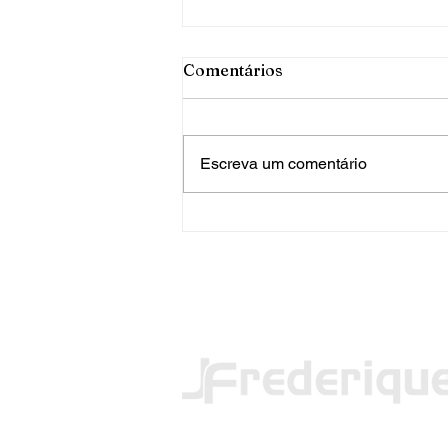
Comentários
Escreva um comentário
PRF apreende mais de 120
quilos de maconha em FW