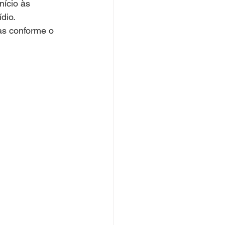
nício às 
dio.