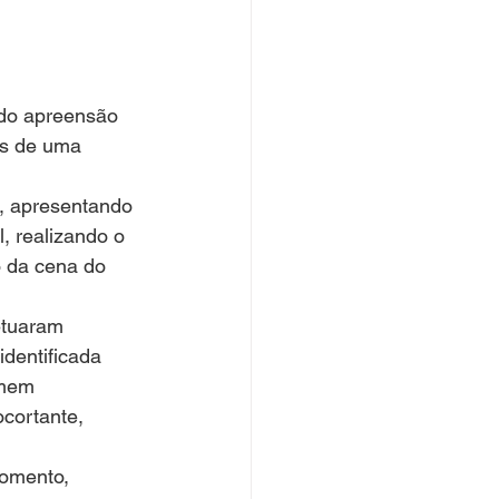
ns de uma 
a, apresentando 
l, realizando o 
 da cena do 
identificada 
omem 
cortante, 