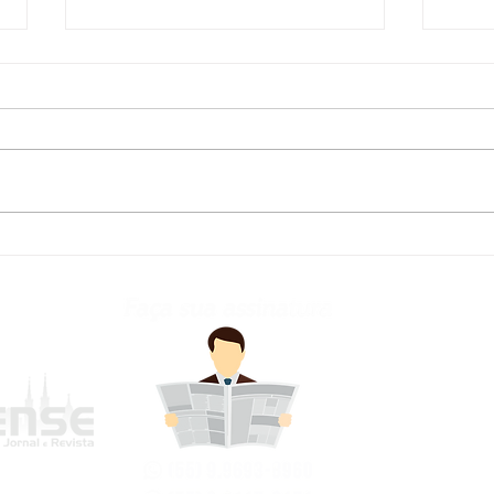
Defesa Civil atualiza
Fred
previsão meteorológica
para os próximos dias no
RS
frederi