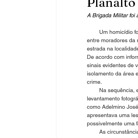
Planalto
A Brigada Militar foi
	Um homicídio foi registrado no interior do município de Planalto, causando apreensão 
entre moradores da 
estrada na localidad
De acordo com inform
sinais evidentes de v
isolamento da área 
crime.
	Na sequência, equipes da Polícia Civil compareceram ao local, onde efetuaram 
levantamento fotográf
como Adelmino José 
apresentava uma lesã
possivelmente uma f
	As circunstâncias do crime ainda são desconhecidas, e não há, até o momento, 