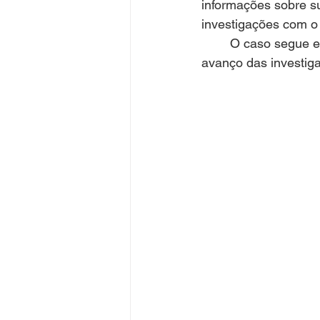
informações sobre sus
investigações com o 
	O caso segue em apuração, e novas informações poderão ser divulgadas conforme o 
avanço das investig