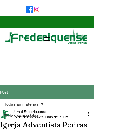
Post
Todas as matérias
Jornal Frederiquense
Todas as matérias
15 de dez. de 2025
1 min de leitura
Igreja Adventista Pedras
Geral