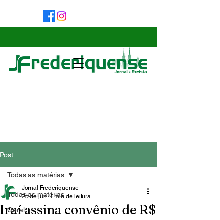
Post
Todas as matérias
Jornal Frederiquense
Todas as matérias
25 de jun.
1 min de leitura
Iraí assina convênio de R$
Geral