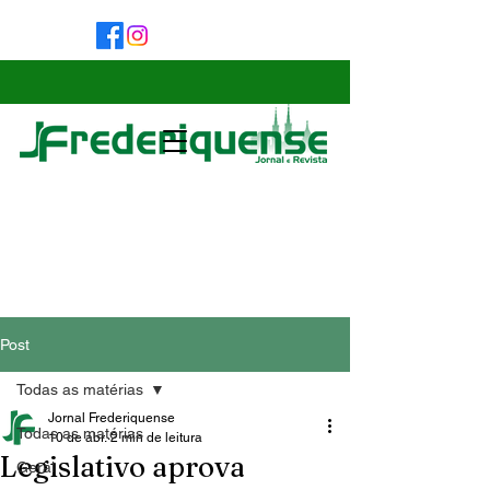
Post
Todas as matérias
Jornal Frederiquense
Todas as matérias
10 de abr.
2 min de leitura
Legislativo aprova
Geral