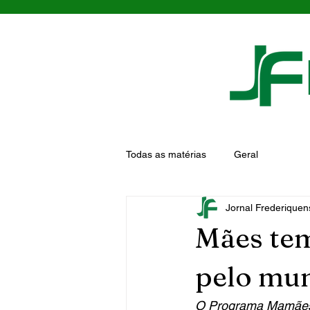
Todas as matérias
Geral
Jornal Frederiquen
Mães tem
pelo mun
O Programa Mamães As