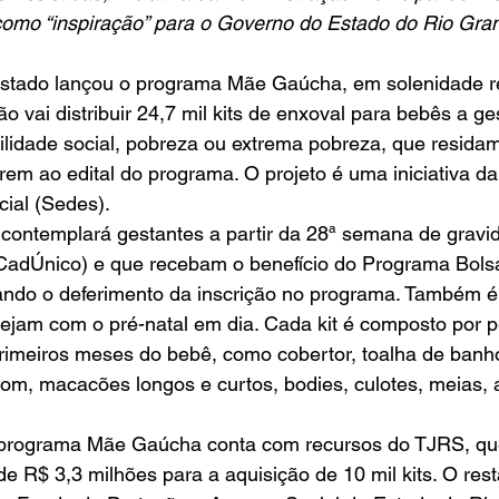
como “inspiração” para o Governo do Estado do Rio Gra
ção vai distribuir 24,7 mil kits de enxoval para bebês a g
ilidade social, pobreza ou extrema pobreza, que resida
rem ao edital do programa. O projeto é uma iniciativa da
ial (Sedes).
CadÚnico) e que recebam o benefício do Programa Bolsa
ndo o deferimento da inscrição no programa. Também é
tejam com o pré-natal em dia. Cada kit é composto por 
primeiros meses do bebê, como cobertor, toalha de banh
om, macacões longos e curtos, bodies, culotes, meias,
de R$ 3,3 milhões para a aquisição de 10 mil kits. O rest