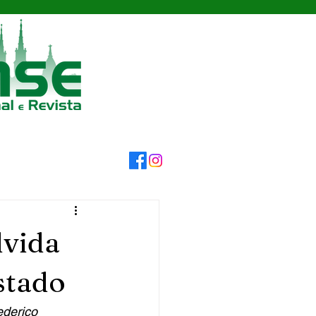
lvida
stado
derico 