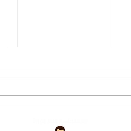
Defesa Civil atualiza
Fred
previsão meteorológica
para os próximos dias no
RS