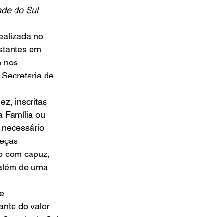
nde do Sul
estantes em 
m nos 
 Secretaria de 
 Família ou 
 necessário 
peças 
o com capuz, 
 além de uma 
ante do valor 