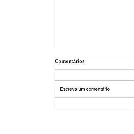
Comentários
Escreva um comentário
PRF apreende mais de 120
quilos de maconha em FW