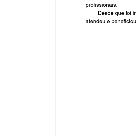
profissionais.
	Desde que foi instituído em Frederico Westphalen, o programa Mamães Assistidas já 
atendeu e beneficio