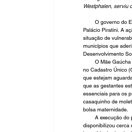
Westphalen, serviu 
	O governo do Estado lançou o programa Mãe Gaúcha, em solenidade realizada no 
Palácio Piratini. A a
situação de vulnerab
municípios que aderi
Desenvolvimento Soc
	O Mãe Gaúcha contemplará gestantes a partir da 28ª semana de gravidez, inscritas 
no Cadastro Único (
que estejam aguarda
que as gestantes es
essenciais para os 
casaquinho de molet
bolsa maternidade.
	A execução do programa Mãe Gaúcha conta com recursos do TJRS, que 
disponibilizou cerca 