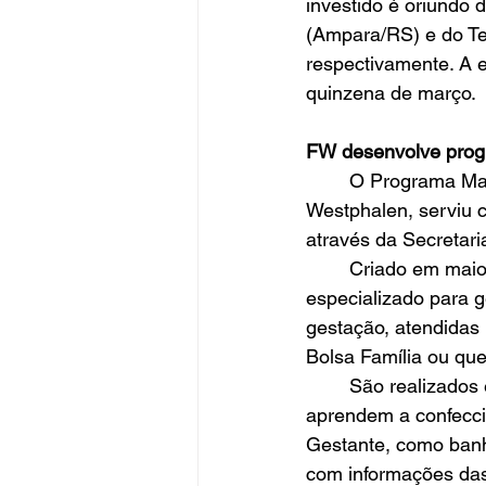
investido é oriundo
(Ampara/RS) e do Te
respectivamente. A e
quinzena de março.
FW desenvolve prog
	O Programa Mamães Assistidas, iniciativa da Administração Municipal de Frederico 
Westphalen, serviu 
através da Secretar
	Criado em maio de 2018, o programa Mamães Assistidas promove um atendimento 
especializado para g
gestação, atendidas 
Bolsa Família ou que
	São realizados encontros mensais com as gestantes. Elas participam de oficinas e 
aprendem a confecci
Gestante, como banhei
com informações das 