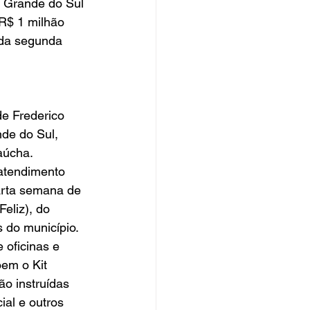
 Grande do Sul 
R$ 1 milhão 
 da segunda 
de do Sul, 
aúcha.
uarta semana de 
eliz), do 
s do município.
em o Kit 
ão instruídas 
al e outros 