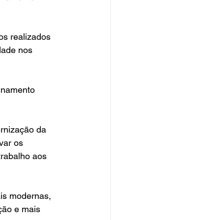
os realizados 
dade nos 
einamento 
rnização da 
var os 
rabalho aos 
is modernas, 
ção e mais 