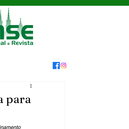
a para
einamento 