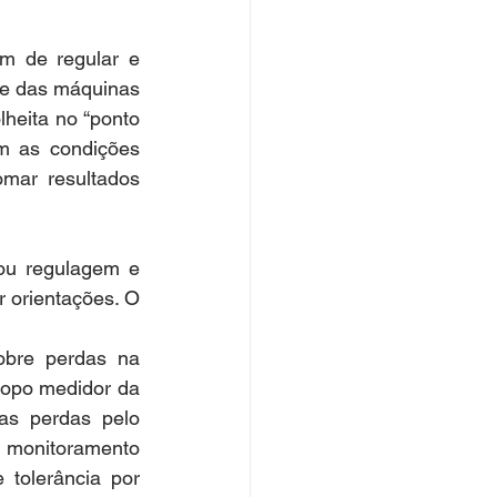
de das máquinas 
heita no “ponto 
 as condições 
mar resultados 
ou regulagem e 
 orientações. O 
obre perdas na 
copo medidor da 
s perdas pelo 
 monitoramento 
tolerância por 