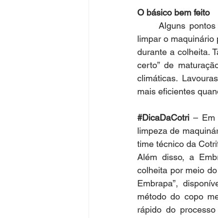
O básico bem feito
	Alguns pontos são essenciais para evitar as perdas na lavoura. Além de regular e 
limpar o maquinário 
durante a colheita.
certo” de maturaçã
climáticas. Lavour
mais eficientes quan
#DicaDaCotri
 – Em 
limpeza de maquinári
time técnico da Cotr
Além disso, a Embr
colheita por meio d
Embrapa”, disponív
método do copo med
rápido do processo 