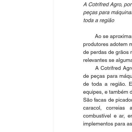
A Cotrifred Agro, po
peças para máquinas 
toda a região	
	Ao se aproximar da temporada de colheita de soja na região, é fundamental que os 
produtores adotem m
de perdas de grãos n
relevantes se algum
	A Cotrifred Agro, por meio da loja de Frederico Westphalen, conta com linha completa 
de peças para máqui
de toda a região. E
equipes, e também 
São facas de picador
caracol, correias a
combustível e ar, e
implementos para as