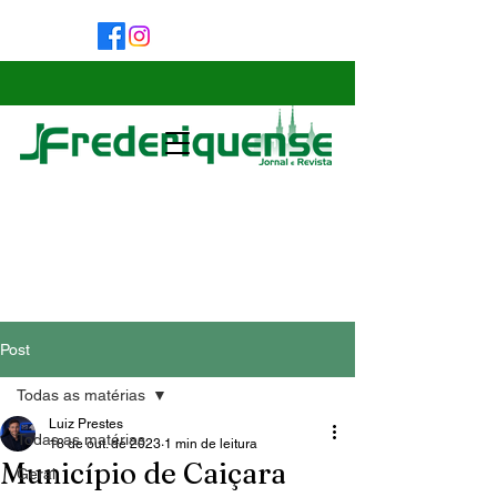
Post
Todas as matérias
Luiz Prestes
Todas as matérias
18 de out. de 2023
1 min de leitura
Município de Caiçara
Geral