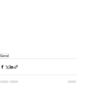
Geral
Ver tudo
Posts recentes