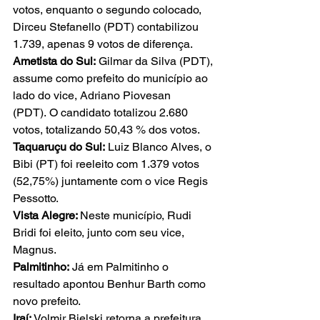
votos, enquanto o segundo colocado, 
Dirceu Stefanello (PDT) contabilizou 
1.739, apenas 9 votos de diferença.
Ametista do Sul: 
Gilmar da Silva (PDT), 
assume como prefeito do município ao 
lado do vice, Adriano Piovesan 
(PDT). O candidato totalizou 2.680 
votos, totalizando 50,43 % dos votos. 
Taquaruçu do Sul: 
Luiz Blanco Alves, o 
Bibi (PT) foi reeleito com 1.379 votos 
(52,75%) juntamente com o vice Regis 
Pessotto.
Vista Alegre: 
Neste município, Rudi 
Bridi foi eleito, junto com seu vice, 
Magnus.
Palmitinho:
 Já em Palmitinho o 
resultado apontou Benhur Barth como 
novo prefeito.
Iraí:
 Volmir Bielski retorna a prefeitura 