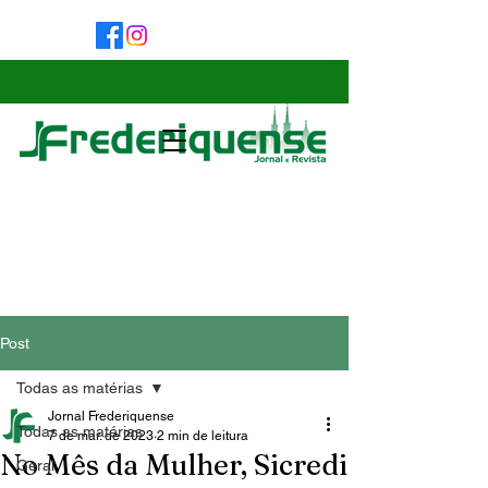
Post
Todas as matérias
Jornal Frederiquense
Todas as matérias
7 de mar. de 2023
2 min de leitura
No Mês da Mulher, Sicredi
Geral