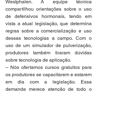
Westphalen. A equipe técnica 
compartilhou orientações sobre o uso 
de defensivos hormonais, tendo em 
vista a atual legislação, que determina 
regras sobre a comercialização e uso 
dessas tecnologias a campo. Com o 
uso de um simulador de pulverização, 
produtores também tiraram dúvidas 
sobre tecnologia de aplicação.
– Nós ofertamos cursos gratuitos para 
os produtores se capacitarem e estarem 
em dia com a legislação. Essa 
demanda merece atenção de todo o 
setor, porque existe fiscalização e o 
produtor pode ser penalizado se não 
estiver em dia – assinala o engenheiro-
agrônomo Felipe Lorensini, que atua no 
Escritório Regional da Emater/RS.