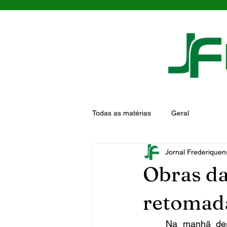
Todas as matérias
Geral
Jornal Frederiquen
Obras da
retomad
	Na manhã deste terça-feira, 23, o DNIT retomou as obras das duas passarelas 