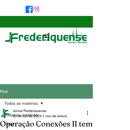
Post
Todas as matérias
Jornal Frederiquense
Todas as matérias
30 de set. de 2024
1 min de leitura
Operação Conexões II tem
Geral