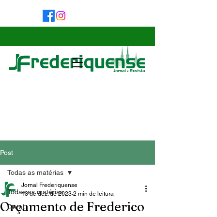
Post
Todas as matérias
Jornal Frederiquense
Todas as matérias
13 de dez. de 2023
2 min de leitura
Orçamento de Frederico
Geral