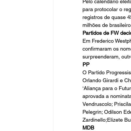
Pelo calendário elei
para protocolar o re
registros de quase 4
milhões de brasileir
Partidos de FW dec
Em Frederico Westpha
confirmaram os nomes
surpreenderam, outr
PP
O Partido Progressis
Orlando Girardi e Ch
‘Aliança para o Futu
aprovada a nominata 
Vendruscolo; Priscil
Pelegrin; Odilson Ed
Zardinello;Elizete Bu
MDB