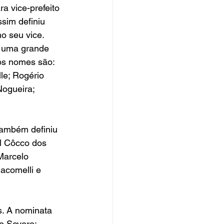
a vice-prefeito 
sim definiu 
o seu vice. 
r uma grande 
os nomes são: 
le; Rogério 
ogueira; 
também definiu 
l Côcco dos 
Marcelo 
Jacomelli e 
. A nominata 
o Severo; 