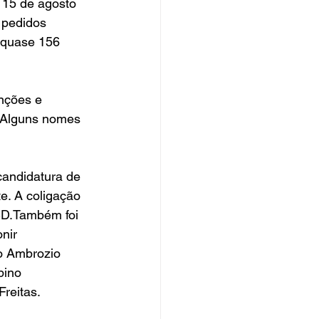
 15 de agosto 
 pedidos 
 quase 156 
nções e 
. Alguns nomes 
candidatura de 
e. A coligação 
SD.Também foi 
nir 
do Ambrozio 
bino 
Freitas.