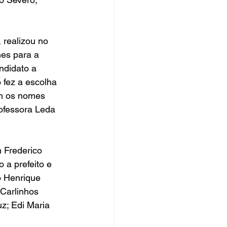
realizou no 
es para a 
ndidato a 
 fez a escolha 
m os nomes 
rofessora Leda 
 Frederico 
 a prefeito e 
o Henrique 
 Carlinhos 
uz; Edi Maria 