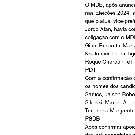
O MDB, após anunciar
nas Eleições 2024, s
que o atual vice-pre
Jorge Alan, havia co
coligação com o MDB
Gildo Bussatto; Mari
Kreitmeier;Laura Tig
Roque Cherobini eT
PDT
Com a confirmação d
os nomes dos candid
Santos, Jaison Rober
Sikoski, Marcio André
Teresinha Margarete
PSDB
Após confirmar apoi
dos pré-candidatos s