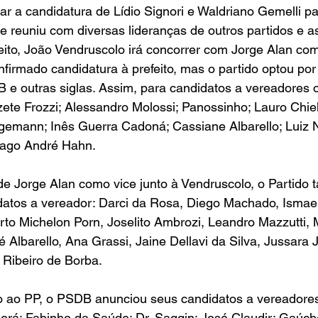
 a candidatura de Lídio Signori e Waldriano Gemelli par
e reuniu com diversas lideranças de outros partidos e as
feito, João Vendruscolo irá concorrer com Jorge Alan com
nfirmado candidatura à prefeito, mas o partido optou po
 e outras siglas. Assim, para candidatos a vereadores 
zete Frozzi; Alessandro Molossi; Panossinho; Lauro Chiel
gemann; Inês Guerra Cadoná; Cassiane Albarello; Luiz N
iago André Hahn.
e Jorge Alan como vice junto à Vendruscolo, o Partido 
atos a vereador: Darci da Rosa, Diego Machado, Ismae
to Michelon Porn, Joselito Ambrozi, Leandro Mazzutti, 
 Albarello, Ana Grassi, Jaine Dellavi da Silva, Jussara 
 Ribeiro de Borba.
o ao PP, o PSDB anunciou seus candidatos a vereadores
erá: Fabinho da Saúde; Dr. Saggin; José Claudir; Gaúch