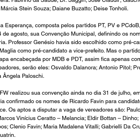
Márcia Stein Souza; Daiane Buzatto; Deise Tonholi.
da Esperança, composta pelos partidos PT, PV e PCdoB, 
4 de agosto, sua Convenção Municipal, definindo os nom
ria. Professor Genésio havia sido escolhido como pré-ca
 Maglia como pré-candidato a vice-prefeito. Mas o partido
chapa encabeçada por MDB e PDT, assim fica apenas co
eadores, serão eles: Osvaldo Dalanora; Antonio Pitol; P
a Ângela Paloschi.
 FW realizou sua convenção ainda no dia 31 de julho, em
ia confirmado os nomes de Ricardo Favin para candidato
vice. Os aptos a disputar a vaga de vereadores são: Paul
rcos Vinícius Ceratto – Melancia; Eldir Bottan – Dinho;
s; Clenio Favin; Maria Madalena Vitalli; Gabrielli Da Cr
uatrin.