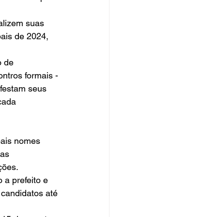
alizem suas 
ais de 2024, 
o de 
ntros formais - 
festam seus 
cada 
pais nomes 
as 
ções. 
a prefeito e 
candidatos até 