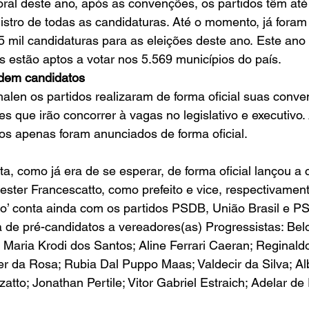
toral deste ano, após as convenções, os partidos têm até
gistro de todas as candidaturas. Até o momento, já foram
5 mil candidaturas para as eleições deste ano. Este ano
os estão aptos a votar nos 5.569 municípios do país. 
idem candidatos
len os partidos realizaram de forma oficial suas conve
 que irão concorrer à vagas no legislativo e executivo
os apenas foram anunciados de forma oficial.
ta, como já era de se esperar, de forma oficial lançou a 
ester Francescatto, como prefeito e vice, respectivament
ro’ conta ainda com os partidos PSDB, União Brasil e P
de pré-candidatos a vereadores(as) Progressistas: Belo
a Maria Krodi dos Santos; Aline Ferrari Caeran; Reginal
er da Rosa; Rubia Dal Puppo Maas; Valdecir da Silva; Al
zatto; Jonathan Pertile; Vitor Gabriel Estraich; Adelar de 