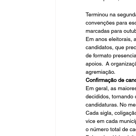
Terminou na segunda-
convenções para esc
marcadas para outub
Em anos eleitorais, a
candidatos, que prec
de formato presenci
apoios.  A organizaç
agremiação. 
Confirmação de cand
Em geral, as maiore
decididos, tornando
candidaturas. No me
Cada sigla, coligaçã
vice em cada municíp
o número total de c