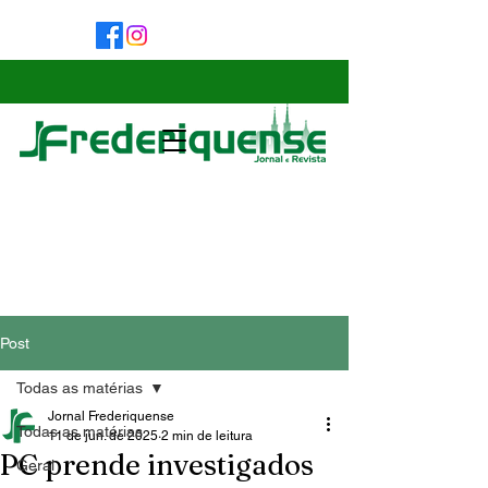
Post
Todas as matérias
Jornal Frederiquense
Todas as matérias
11 de jun. de 2025
2 min de leitura
PC prende investigados
Geral