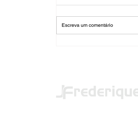
Escreva um comentário
PRF apreende mais de 120
quilos de maconha em FW