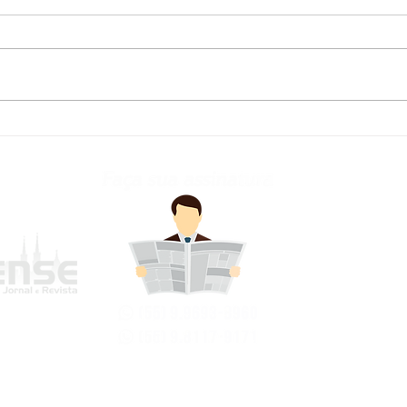
Defesa Civil atualiza
Fred
previsão meteorológica
para os próximos dias no
RS
frederi
Avenida Jo