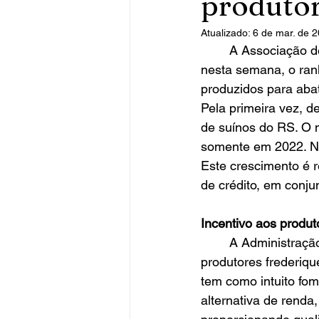
produtor
Atualizado:
6 de mar. de 
	A Associação de Criadores de Suínos do Rio Grande do Sul (ACSURS) divulgou, 
nesta semana, o ran
produzidos para aba
Pela primeira vez, d
de suínos do RS. O m
somente em 2022. Nas
Este crescimento é r
de crédito, em conju
Incentivo aos produt
	A Administração de Frederico Westphalen possui diversos programas de incentivo aos 
produtores frederiqu
tem como intuito fo
alternativa de renda