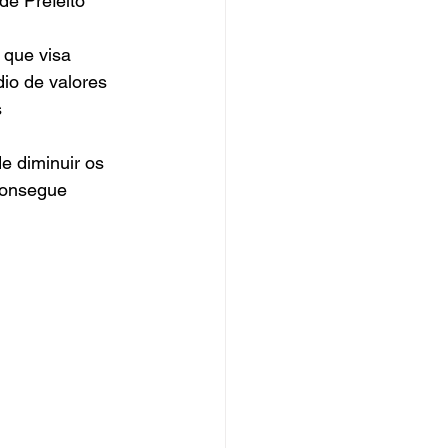
de Prefeito 
 que visa 
dio de valores 
 
 
 diminuir os 
consegue 