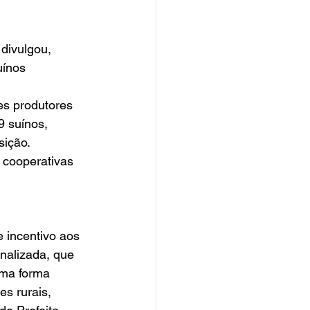
uínos 
es produtores 
9 suínos, 
ição. 
 cooperativas 
nalizada, que 
uma forma 
s rurais, 