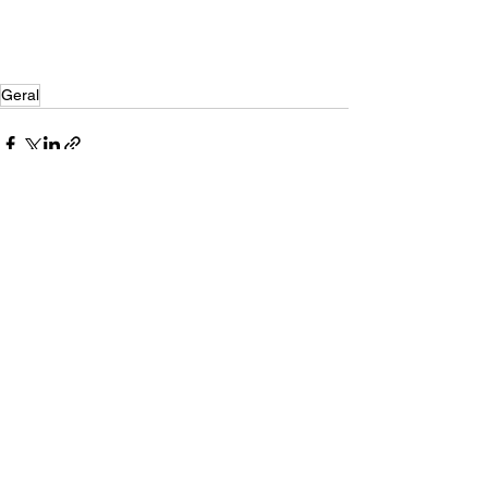
Geral
Ver tudo
Posts recentes