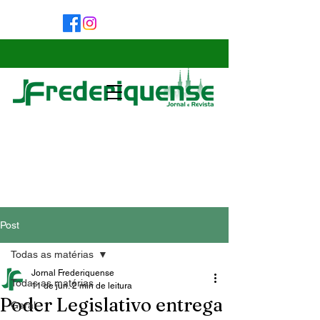
Post
Todas as matérias
Jornal Frederiquense
Todas as matérias
11 de jun.
2 min de leitura
Poder Legislativo entrega
Geral