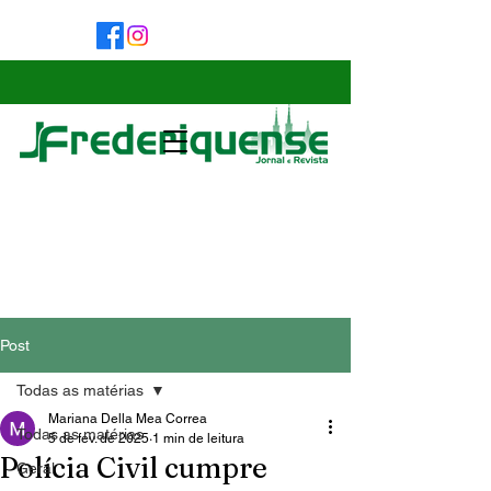
Post
Todas as matérias
Mariana Della Mea Correa
Todas as matérias
5 de fev. de 2025
1 min de leitura
Polícia Civil cumpre
Geral