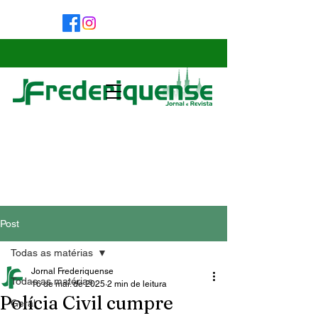
Post
Todas as matérias
Jornal Frederiquense
Todas as matérias
16 de mai. de 2025
2 min de leitura
Polícia Civil cumpre
Geral