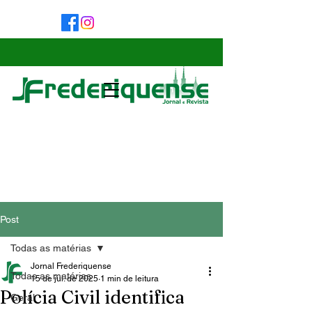
Post
Todas as matérias
Jornal Frederiquense
Todas as matérias
15 de jul. de 2025
1 min de leitura
Polícia Civil identifica
Geral