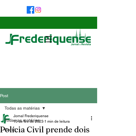
Post
Todas as matérias
Jornal Frederiquense
Todas as matérias
15 de fev. de 2023
1 min de leitura
Polícia Civil prende dois
Geral